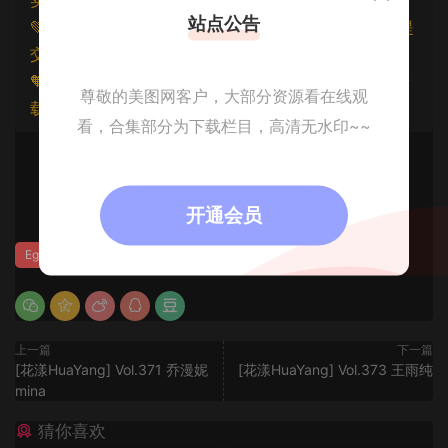
站点公告
💚本文资源均来源网友分享，若侵犯了您的权益可以提
交工单处理。
🧡原文链接：
https://www.znjfg.com/3527.html
，转
尊敬的美图网客户，大部分资源看在线观
载请注明出处。
看，合集部分为下载栏目，高清无水印~~
0
开通会员
Egg-尤妮丝
上一篇
下一篇
[花漾HuaYang] Vol.371 乔漫妮
[花漾HuaYang] Vol.373 王雨纯
mina
猜你喜欢