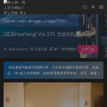
当前位置：
首页
名站机构
花漾写真
正文
[花漾HuaYang] Vol.370 尤妮丝Egg
花漾HuaYang
花漾写真
推广
共51张图片
一键下载
本站素材均收集互联网分享，只分享正规图片素材欣赏，无漏
点、18+成人内容素材，如您有需要请关闭本站，另寻。谢谢！