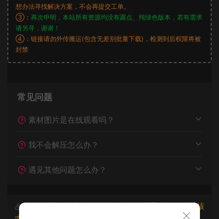
想办法寻找解决方案，不会再提交工单。
③：
再次申明，本站所有资源均没有露点、纯绿色版本，若有需求
请另寻，谢谢！
④：链接请勿外传搬运(包含无差别批量下载)，检测到后权限将被
封禁
常见问题
素材图片是在线观看吗？
我不会解压怎么办？
遇见其他问题怎么办？
本文资源仅供个人参考学习，请勿批量搬运，一经核
实将封禁账号权限！