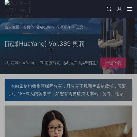
当前位置：
首页
名站机构
花漾写真
正文
[花漾HuaYang] Vol.389 奥莉
花漾HuaYang
花漾写真
推广
共45张图片
一键下载
本站素材均收集互联网分享，只分享正规图片素材欣赏，无漏
点、18+成人内容素材，如您有需要请关闭本站，另寻。谢谢！