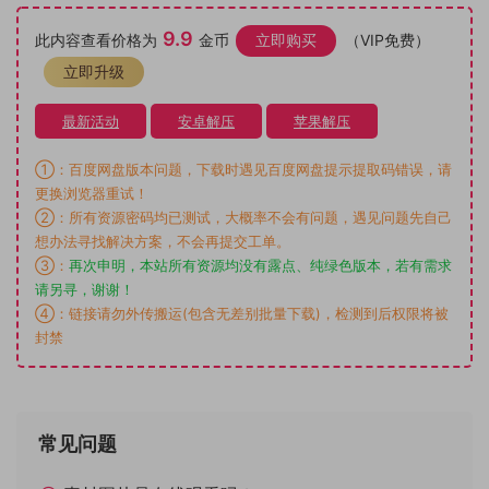
9.9
此内容查看价格为
金币
立即购买
（VIP免费）
立即升级
最新活动
安卓解压
苹果解压
①：百度网盘版本问题，下载时遇见百度网盘提示提取码错误，请
更换浏览器重试！
②：所有资源密码均已测试，大概率不会有问题，遇见问题先自己
想办法寻找解决方案，不会再提交工单。
③：
再次申明，本站所有资源均没有露点、纯绿色版本，若有需求
请另寻，谢谢！
④：链接请勿外传搬运(包含无差别批量下载)，检测到后权限将被
封禁
常见问题