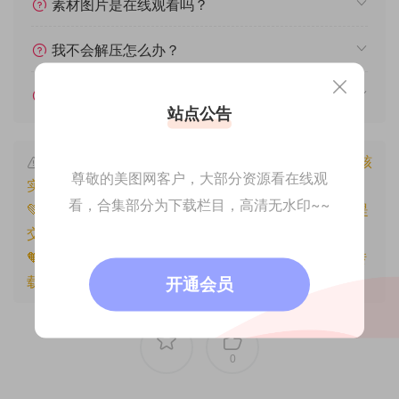
素材图片是在线观看吗？
我不会解压怎么办？
遇见其他问题怎么办？
站点公告
本文资源仅供个人参考学习，请勿批量搬运，一经核
尊敬的美图网客户，大部分资源看在线观
实将封禁账号权限！
看，合集部分为下载栏目，高清无水印~~
💚本文资源均来源网友分享，若侵犯了您的权益可以提
交工单处理。
🧡原文链接：
https://www.znjfg.com/3546.html
，转
载请注明出处。
开通会员
0