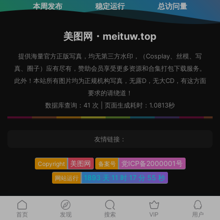
本周发布
稳定运行
总访问量
美图网・meituw.top
提供海量官方正版写真，均无第三方水印，（Cosplay、丝模、写
真、圈子）应有尽有，赞助会员享受更多资源和合集打包下载服务。
此外！本站所有图片均为正规机构写真，无露D，无大CD，有这方面
要求的请绕道！
数据库查询：41 次 | 页面生成耗时：1.0813秒
友情链接：
美图网
党ICP备2000001号
Copyright
备案号
1893 天
11 时
17 分
57 秒
网站运行
首页
发现
搜索
VIP
用户