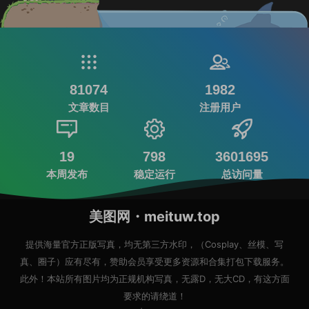
81074
1982
文章数目
注册用户
19
798
3601695
本周发布
稳定运行
总访问量
美图网・meituw.top
提供海量官方正版写真，均无第三方水印，（Cosplay、丝模、写
真、圈子）应有尽有，赞助会员享受更多资源和合集打包下载服务。
此外！本站所有图片均为正规机构写真，无露D，无大CD，有这方面
要求的请绕道！