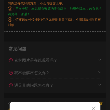
想办法寻找解决方案，不会再提交工单。
③：
再次申明，本站所有资源均没有露点、纯绿色版本，若有需求
请另寻，谢谢！
④：链接请勿外传搬运(包含无差别批量下载)，检测到后权限将被
封禁
常见问题
素材图片是在线观看吗？
我不会解压怎么办？
遇见其他问题怎么办？
本文资源仅供个人参考学习，请勿批量搬运，一经核
实将封禁账号权限！