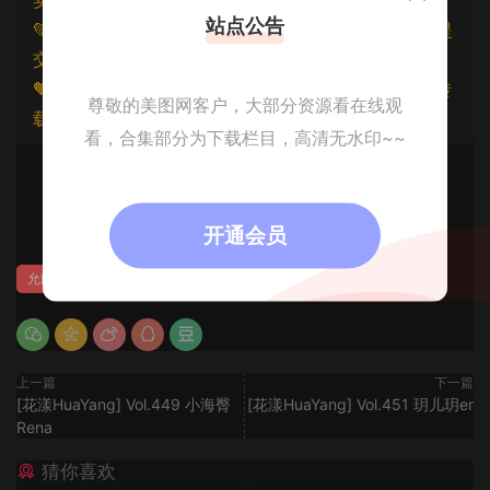
站点公告
💚本文资源均来源网友分享，若侵犯了您的权益可以提
交工单处理。
🧡原文链接：
https://www.znjfg.com/3605.html
，转
尊敬的美图网客户，大部分资源看在线观
载请注明出处。
看，合集部分为下载栏目，高清无水印~~
0
开通会员
允爾
上一篇
下一篇
[花漾HuaYang] Vol.449 小海臀
[花漾HuaYang] Vol.451 玥儿玥er
Rena
猜你喜欢