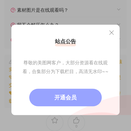
素材图片是在线观看吗？
我不会解压怎么办？
遇见其他问题怎么办？
站点公告
本文资源仅供个人参考学习，请勿批量搬运，一经核
尊敬的美图网客户，大部分资源看在线观
实将封禁账号权限！
看，合集部分为下载栏目，高清无水印~~
💚本文资源均来源网友分享，若侵犯了您的权益可以提
交工单处理。
🧡原文链接：
https://www.znjfg.com/3658.html
，转
开通会员
载请注明出处。
0