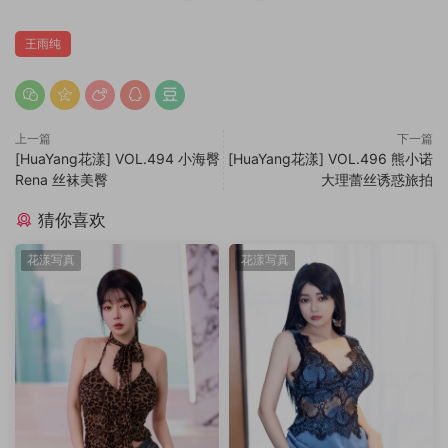
王雨纯
上一篇
下一篇
[HuaYang花漾] VOL.494 小海臀
[HuaYang花漾] VOL.496 熊小诺
Rena 丝袜美臀
大理蕾丝诱惑旅拍
猜你喜欢
花漾写真
花漾写真