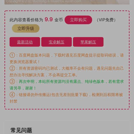
9.9
此内容查看价格为
金币
立即购买
（VIP免费）
立即升级
最新活动
安卓解压
苹果解压
①：百度网盘版本问题，下载时遇见百度网盘提示提取码错误，请
更换浏览器重试！
②：所有资源密码均已测试，大概率不会有问题，遇见问题先自己
想办法寻找解决方案，不会再提交工单。
③：
再次申明，本站所有资源均没有露点、纯绿色版本，若有需求
请另寻，谢谢！
④：链接请勿外传搬运(包含无差别批量下载)，检测到后权限将被
封禁
常见问题