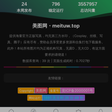
24
796
3557957
本周发布
稳定运行
总访问量
美图网・meituw.top
提供海量官方正版写真，均无第三方水印，（Cosplay、丝模、写
真、圈子）应有尽有，赞助会员享受更多资源和合集打包下载服务。
此外！本站所有图片均为正规机构写真，无露D，无大CD，有这方面
要求的请绕道！
数据库查询：39 次 | 页面生成耗时：0.7027秒
友情链接：
美图网
党ICP备2000001号
Copyright
备案号
1891 天
0 时
26 分
49 秒
网站运行