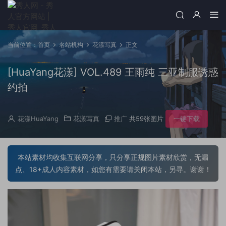
当前位置：
首页
名站机构
花漾写真
正文
[HuaYang花漾] VOL.489 王雨纯 三亚制服诱惑
约拍
花漾HuaYang
花漾写真
推广
共59张图片
一键下载
本站素材均收集互联网分享，只分享正规图片素材欣赏，无漏
点、18+成人内容素材，如您有需要请关闭本站，另寻。谢谢！