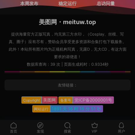
本周发布
稳定运行
总访问量
美图网・meituw.top
提供海量官方正版写真，均无第三方水印，（Cosplay、丝模、写
真、圈子）应有尽有，赞助会员享受更多资源和合集打包下载服务。
此外！本站所有图片均为正规机构写真，无露D，无大CD，有这方面
要求的请绕道！
数据库查询：39 次 | 页面生成耗时：0.9334秒
友情链接：
美图网
党ICP备2000001号
Copyright
备案号
1891 天
16 时
16 分
52 秒
网站运行
首页
发现
搜索
VIP
用户