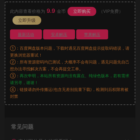
9.9
此内容查看价格为
金币
立即购买
（VIP免费）
立即升级
最新活动
安卓解压
苹果解压
①：百度网盘版本问题，下载时遇见百度网盘提示提取码错误，请
更换浏览器重试！
②：所有资源密码均已测试，大概率不会有问题，遇见问题先自己
想办法寻找解决方案，不会再提交工单。
③：
再次申明，本站所有资源均没有露点、纯绿色版本，若有需求
请另寻，谢谢！
④：链接请勿外传搬运(包含无差别批量下载)，检测到后权限将被
封禁
常见问题