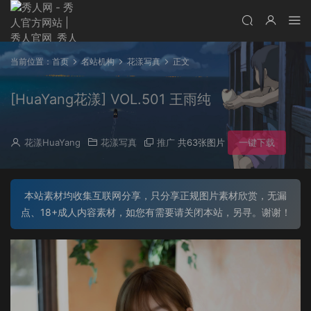
当前位置：
首页
名站机构
花漾写真
正文
[HuaYang花漾] VOL.501 王雨纯
花漾HuaYang
花漾写真
推广
共63张图片
一键下载
本站素材均收集互联网分享，只分享正规图片素材欣赏，无漏
点、18+成人内容素材，如您有需要请关闭本站，另寻。谢谢！