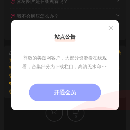
素材图片是在线观看吗？
我不会解压怎么办？
遇见其他问题怎么办？
站点公告
本文资源仅供个人参考学习，请勿批量搬运，一经核
尊敬的美图网客户，大部分资源看在线观
实将封禁账号权限！
看，合集部分为下载栏目，高清无水印~~
💚本文资源均来源网友分享，若侵犯了您的权益可以提
交工单处理。
🧡原文链接：
https://www.znjfg.com/3664.html
，转
载请注明出处。
开通会员
0