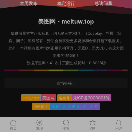
本周发布
稳定运行
总访问量
美图网・meituw.top
提供海量官方正版写真，均无第三方水印，（Cosplay、丝模、写
真、圈子）应有尽有，赞助会员享受更多资源和合集打包下载服务。
此外！本站所有图片均为正规机构写真，无露D，无大CD，有这方面
要求的请绕道！
数据库查询：41 次 | 页面生成耗时：0.8028秒
友情链接：
美图网
党ICP备2000001号
Copyright
备案号
1894 天
0 时
55 分
52 秒
网站运行
首页
发现
搜索
VIP
用户