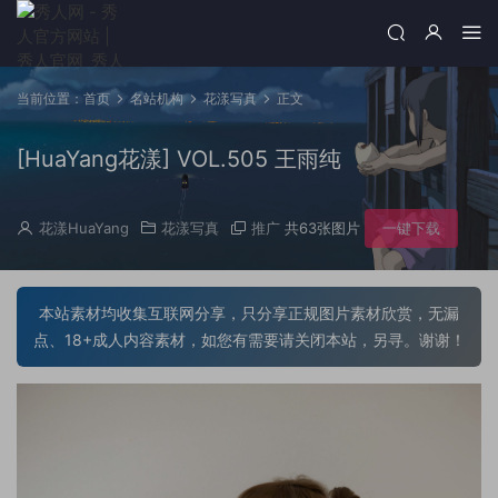
当前位置：
首页
名站机构
花漾写真
正文
[HuaYang花漾] VOL.505 王雨纯
花漾HuaYang
花漾写真
推广
共63张图片
一键下载
本站素材均收集互联网分享，只分享正规图片素材欣赏，无漏
点、18+成人内容素材，如您有需要请关闭本站，另寻。谢谢！