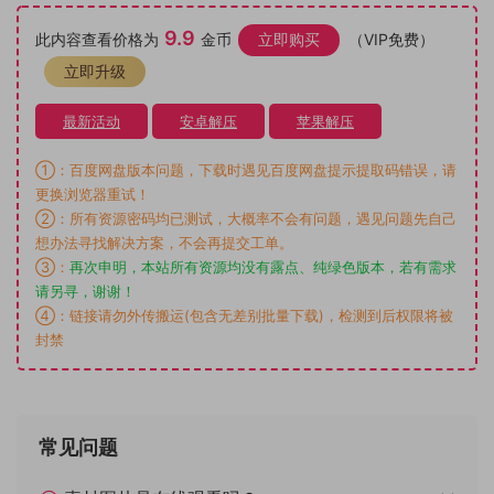
9.9
此内容查看价格为
金币
立即购买
（VIP免费）
立即升级
最新活动
安卓解压
苹果解压
①：百度网盘版本问题，下载时遇见百度网盘提示提取码错误，请
更换浏览器重试！
②：所有资源密码均已测试，大概率不会有问题，遇见问题先自己
想办法寻找解决方案，不会再提交工单。
③：
再次申明，本站所有资源均没有露点、纯绿色版本，若有需求
请另寻，谢谢！
④：链接请勿外传搬运(包含无差别批量下载)，检测到后权限将被
封禁
常见问题