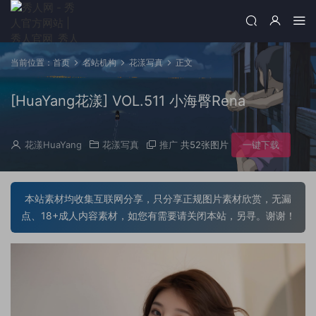
当前位置：
首页
名站机构
花漾写真
正文
[HuaYang花漾] VOL.511 小海臀Rena
花漾HuaYang
花漾写真
推广
共52张图片
一键下载
本站素材均收集互联网分享，只分享正规图片素材欣赏，无漏
点、18+成人内容素材，如您有需要请关闭本站，另寻。谢谢！