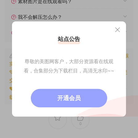
素材图片是在线观看吗？
我不会解压怎么办？
遇见其他问题怎么办？
站点公告
本文资源仅供个人参考学习，请勿批量搬运，一经核
尊敬的美图网客户，大部分资源看在线观
实将封禁账号权限！
看，合集部分为下载栏目，高清无水印~~
💚本文资源均来源网友分享，若侵犯了您的权益可以提
交工单处理。
🧡原文链接：
https://www.znjfg.com/3674.html
，转
载请注明出处。
开通会员
0