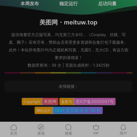
本周发布
稳定运行
总访问量
美图网・meituw.top
提供海量官方正版写真，均无第三方水印，（Cosplay、丝模、写
真、圈子）应有尽有，赞助会员享受更多资源和合集打包下载服务。
此外！本站所有图片均为正规机构写真，无露D，无大CD，有这方面
要求的请绕道！
数据库查询：39 次 | 页面生成耗时：1.3425秒
友情链接：
美图网
党ICP备2000001号
Copyright
备案号
1891 天
0 时
6 分
39 秒
网站运行
首页
发现
搜索
VIP
用户