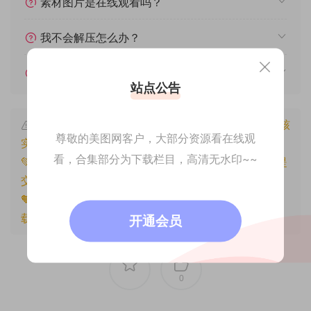
素材图片是在线观看吗？
我不会解压怎么办？
遇见其他问题怎么办？
站点公告
本文资源仅供个人参考学习，请勿批量搬运，一经核
尊敬的美图网客户，大部分资源看在线观
实将封禁账号权限！
看，合集部分为下载栏目，高清无水印~~
💚本文资源均来源网友分享，若侵犯了您的权益可以提
交工单处理。
🧡原文链接：
https://www.znjfg.com/3781.html
，转
载请注明出处。
开通会员
0