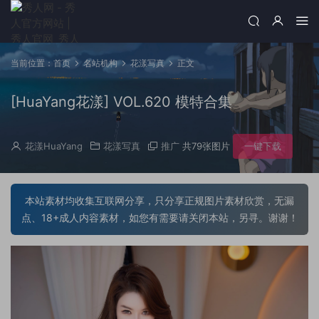
当前位置：
首页
名站机构
花漾写真
正文
[HuaYang花漾] VOL.620 模特合集
花漾HuaYang
花漾写真
推广
共79张图片
一键下载
本站素材均收集互联网分享，只分享正规图片素材欣赏，无漏
点、18+成人内容素材，如您有需要请关闭本站，另寻。谢谢！