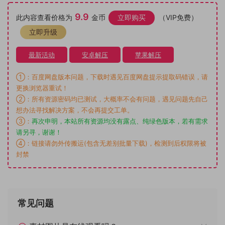
9.9
此内容查看价格为
金币
立即购买
（VIP免费）
立即升级
最新活动
安卓解压
苹果解压
①：百度网盘版本问题，下载时遇见百度网盘提示提取码错误，请
更换浏览器重试！
②：所有资源密码均已测试，大概率不会有问题，遇见问题先自己
想办法寻找解决方案，不会再提交工单。
③：
再次申明，本站所有资源均没有露点、纯绿色版本，若有需求
请另寻，谢谢！
④：链接请勿外传搬运(包含无差别批量下载)，检测到后权限将被
封禁
常见问题