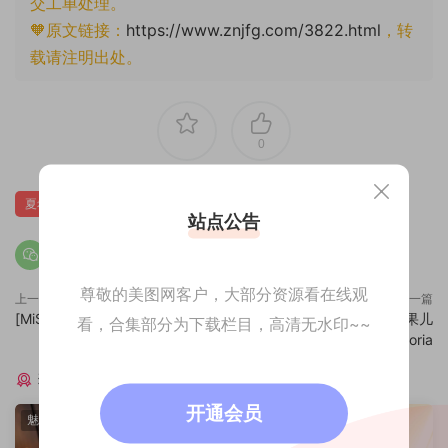
交工单处理。
🧡原文链接：
https://www.znjfg.com/3822.html
，转
载请注明出处。
0
夏希子
站点公告
尊敬的美图网客户，大部分资源看在线观
上一篇
下一篇
[MiStar魅妍社] VOL.319 沈佳熹
[MiStar魅妍社] VOL.321 果儿
看，合集部分为下载栏目，高清无水印~~
Victoria
猜你喜欢
开通会员
魅妍社
魅妍社