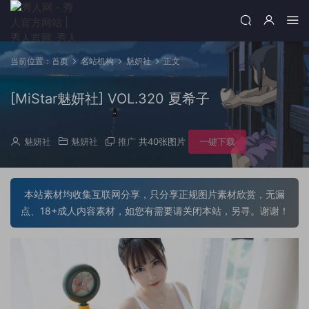
当前位置：
首页
名站机构
魅妍社
正文
[MiStar魅妍社] VOL.320 夏希子
魅妍社
魅妍社
推广
共40张图片
一键下载
本站素材均收集互联网分享，只分享正规图片素材欣赏，无漏
点、18+成人内容素材，如您有需要请关闭本站，另寻。谢谢！