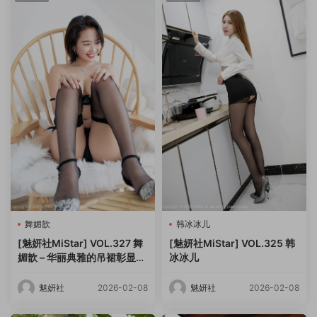
舞媚歆
韩冰冰儿
[魅妍社MiStar] VOL.327 舞
[魅妍社MiStar] VOL.325 韩
媚歆 – 华丽典雅的吊裙彰显高
冰冰儿
挑苗条姿态
魅妍社
2026-02-08
魅妍社
2026-02-08