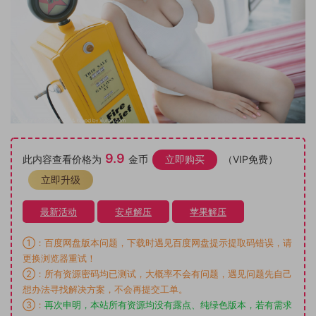
9.9
此内容查看价格为
金币
立即购买
（VIP免费）
立即升级
最新活动
安卓解压
苹果解压
①：百度网盘版本问题，下载时遇见百度网盘提示提取码错误，请
更换浏览器重试！
②：所有资源密码均已测试，大概率不会有问题，遇见问题先自己
想办法寻找解决方案，不会再提交工单。
③：
再次申明，本站所有资源均没有露点、纯绿色版本，若有需求