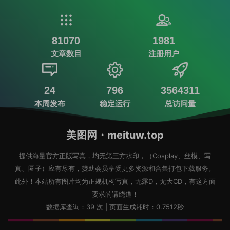
81070
1981
文章数目
注册用户
24
796
3564311
本周发布
稳定运行
总访问量
美图网・meituw.top
提供海量官方正版写真，均无第三方水印，（Cosplay、丝模、写
真、圈子）应有尽有，赞助会员享受更多资源和合集打包下载服务。
此外！本站所有图片均为正规机构写真，无露D，无大CD，有这方面
要求的请绕道！
数据库查询：39 次 | 页面生成耗时：0.7512秒