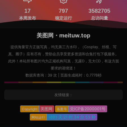
17
797
3582705
本周发布
稳定运行
总访问量
美图网・meituw.top
提供海量官方正版写真，均无第三方水印，（Cosplay、丝模、写
真、圈子）应有尽有，赞助会员享受更多资源和合集打包下载服务。
此外！本站所有图片均为正规机构写真，无露D，无大CD，有这方面
要求的请绕道！
数据库查询：39 次 | 页面生成耗时：0.7778秒
友情链接：
美图网
党ICP备2000001号
Copyright
备案号
1891 天
21 时
34 分
55 秒
网站运行