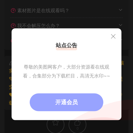
素材图片是在线观看吗？
我不会解压怎么办？
遇见其他问题怎么办？
站点公告
本文资源仅供个人参考学习，请勿批量搬运，一经核
尊敬的美图网客户，大部分资源看在线观
实将封禁账号权限！
看，合集部分为下载栏目，高清无水印~~
💚本文资源均来源网友分享，若侵犯了您的权益可以提
交工单处理。
🧡原文链接：
https://www.znjfg.com/3884.html
，转
开通会员
载请注明出处。
0