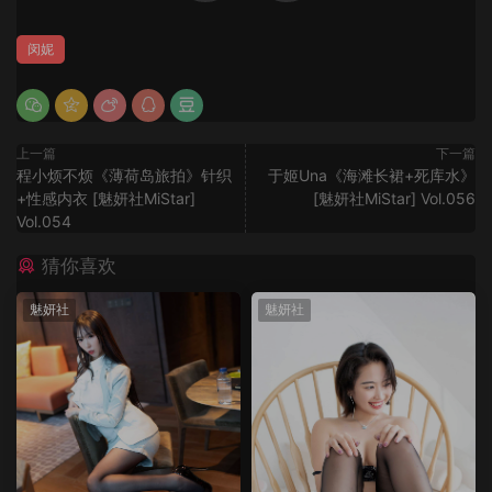
闵妮
上一篇
下一篇
程小烦不烦《薄荷岛旅拍》针织
于姬Una《海滩长裙+死库水》
+性感内衣 [魅妍社MiStar]
[魅妍社MiStar] Vol.056
Vol.054
猜你喜欢
魅妍社
魅妍社