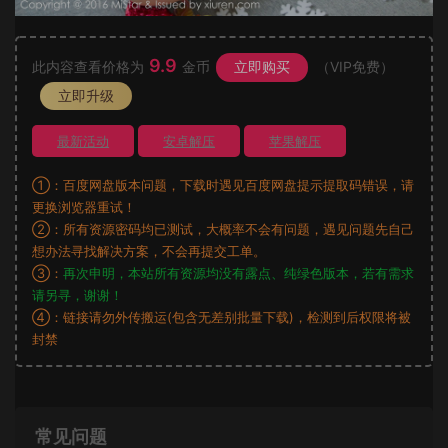
9.9
此内容查看价格为
金币
立即购买
（VIP免费）
立即升级
最新活动
安卓解压
苹果解压
①：百度网盘版本问题，下载时遇见百度网盘提示提取码错误，请
更换浏览器重试！
②：所有资源密码均已测试，大概率不会有问题，遇见问题先自己
想办法寻找解决方案，不会再提交工单。
③：
再次申明，本站所有资源均没有露点、纯绿色版本，若有需求
请另寻，谢谢！
④：链接请勿外传搬运(包含无差别批量下载)，检测到后权限将被
封禁
常见问题