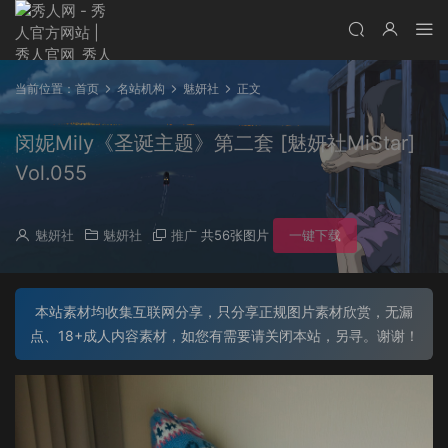
当前位置：
首页
名站机构
魅妍社
正文
闵妮Mily《圣诞主题》第二套 [魅妍社MiStar]
Vol.055
魅妍社
魅妍社
推广
共56张图片
一键下载
本站素材均收集互联网分享，只分享正规图片素材欣赏，无漏
点、18+成人内容素材，如您有需要请关闭本站，另寻。谢谢！