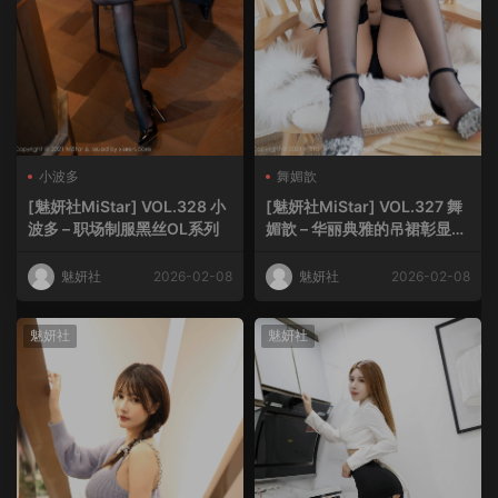
小波多
舞媚歆
[魅妍社MiStar] VOL.328 小
[魅妍社MiStar] VOL.327 舞
波多 – 职场制服黑丝OL系列
媚歆 – 华丽典雅的吊裙彰显高
挑苗条姿态
魅妍社
2026-02-08
魅妍社
2026-02-08
魅妍社
魅妍社