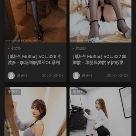
小波多
舞媚歆
[魅妍社MiStar] VOL.328 小
[魅妍社MiStar] VOL.327 舞
波多 – 职场制服黑丝OL系列
媚歆 – 华丽典雅的吊裙彰显高
挑苗条姿态
魅妍社
2026-02-08
魅妍社
2026-02-08
魅妍社
魅妍社