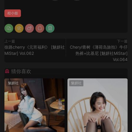
程小烦
上一篇
下一篇
徐路cherry《元宵福利》 [魅妍社
Cheryl青树《薄荷岛旅拍》牛仔
MiStar] Vol.062
热裤+比基尼 [魅妍社MiStar]
Vol.064
猜你喜欢
魅妍社
魅妍社