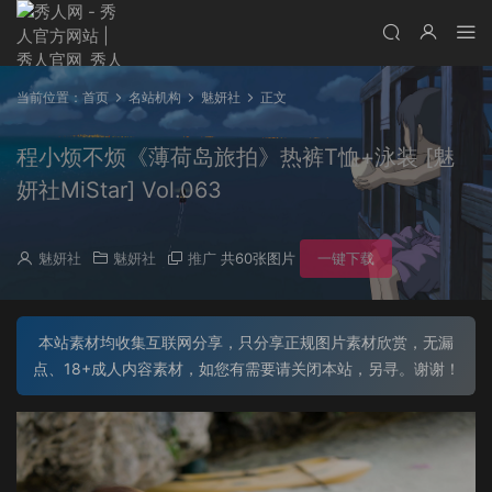
当前位置：
首页
名站机构
魅妍社
正文
程小烦不烦《薄荷岛旅拍》热裤T恤+泳装 [魅
妍社MiStar] Vol.063
魅妍社
魅妍社
推广
共60张图片
一键下载
本站素材均收集互联网分享，只分享正规图片素材欣赏，无漏
点、18+成人内容素材，如您有需要请关闭本站，另寻。谢谢！