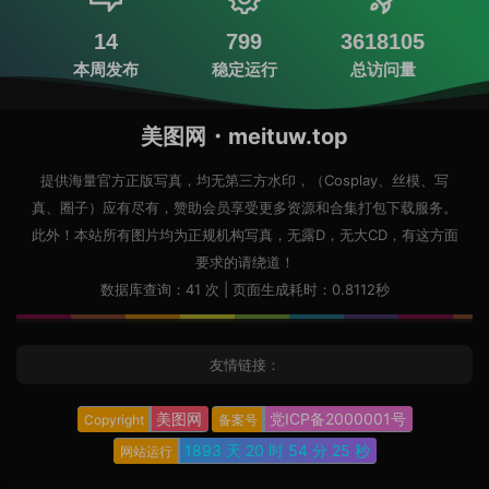
14
799
3618105
本周发布
稳定运行
总访问量
美图网・meituw.top
提供海量官方正版写真，均无第三方水印，（Cosplay、丝模、写
真、圈子）应有尽有，赞助会员享受更多资源和合集打包下载服务。
此外！本站所有图片均为正规机构写真，无露D，无大CD，有这方面
要求的请绕道！
数据库查询：41 次 | 页面生成耗时：0.8112秒
友情链接：
美图网
党ICP备2000001号
Copyright
备案号
1893 天
20 时
54 分
26 秒
网站运行