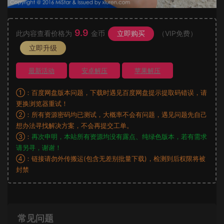
9.9
此内容查看价格为
金币
立即购买
（VIP免费）
立即升级
最新活动
安卓解压
苹果解压
①：百度网盘版本问题，下载时遇见百度网盘提示提取码错误，请
更换浏览器重试！
②：所有资源密码均已测试，大概率不会有问题，遇见问题先自己
想办法寻找解决方案，不会再提交工单。
③：
再次申明，本站所有资源均没有露点、纯绿色版本，若有需求
请另寻，谢谢！
④：链接请勿外传搬运(包含无差别批量下载)，检测到后权限将被
封禁
常见问题