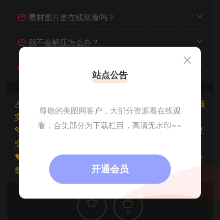
素材图片是在线观看吗？
我不会解压怎么办？
遇见其他问题怎么办？
站点公告
本文资源仅供个人参考学习，请勿批量搬运，一经核
尊敬的美图网客户，大部分资源看在线观
实将封禁账号权限！
看，合集部分为下载栏目，高清无水印~~
💚本文资源均来源网友分享，若侵犯了您的权益可以提
交工单处理。
🧡原文链接：
https://www.znjfg.com/3892.html
，转
开通会员
载请注明出处。
0