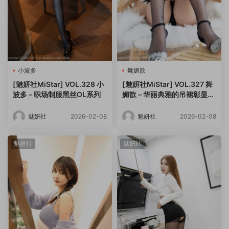
小波多
舞媚歆
[魅妍社MiStar] VOL.328 小
[魅妍社MiStar] VOL.327 舞
波多 – 职场制服黑丝OL系列
媚歆 – 华丽典雅的吊裙彰显高
挑苗条姿态
魅妍社
2026-02-08
魅妍社
2026-02-08
魅妍社
魅妍社