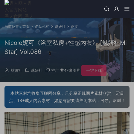
当前位置：
首页
名站机构
魅妍社
正文
Nicole妮可《浴室私房+性感内衣》 [魅妍社Mi
Star] Vol.086
魅妍社
魅妍社
推广
共47张图片
一键下载
本站素材均收集互联网分享，只分享正规图片素材欣赏，无漏
点、18+成人内容素材，如您有需要请关闭本站，另寻。谢谢！