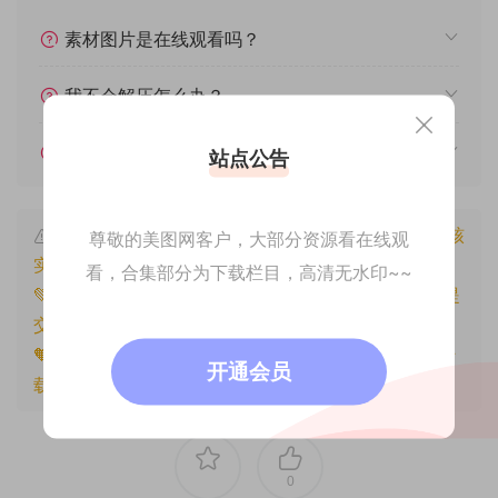
素材图片是在线观看吗？
我不会解压怎么办？
遇见其他问题怎么办？
站点公告
本文资源仅供个人参考学习，请勿批量搬运，一经核
尊敬的美图网客户，大部分资源看在线观
实将封禁账号权限！
看，合集部分为下载栏目，高清无水印~~
💚本文资源均来源网友分享，若侵犯了您的权益可以提
交工单处理。
🧡原文链接：
https://www.znjfg.com/3915.html
，转
开通会员
载请注明出处。
0