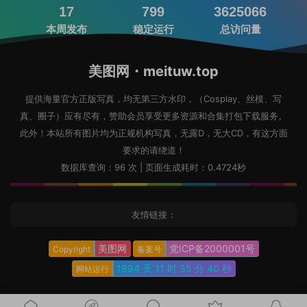
17
799
3625066
本周发布
稳定运行
总访问量
美图网・meituw.top
提供海量官方正版写真，均无第三方水印，（Cosplay、丝模、写
真、圈子）应有尽有，赞助会员享受更多资源和合集打包下载服务。
此外！本站所有图片均为正规机构写真，无露D，无大CD，有这方面
要求的请绕道！
数据库查询：96 次 | 页面生成耗时：0.4724秒
友情链接：
美图网
党ICP备2000001号
Copyright
备案号
1894 天
11 时
35 分
41 秒
网站运行