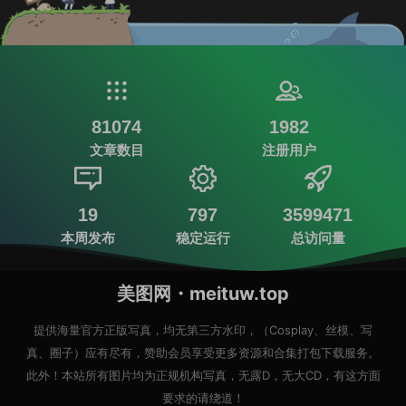
81074
1982
文章数目
注册用户
19
797
3599471
本周发布
稳定运行
总访问量
美图网・meituw.top
提供海量官方正版写真，均无第三方水印，（Cosplay、丝模、写
真、圈子）应有尽有，赞助会员享受更多资源和合集打包下载服务。
此外！本站所有图片均为正规机构写真，无露D，无大CD，有这方面
要求的请绕道！