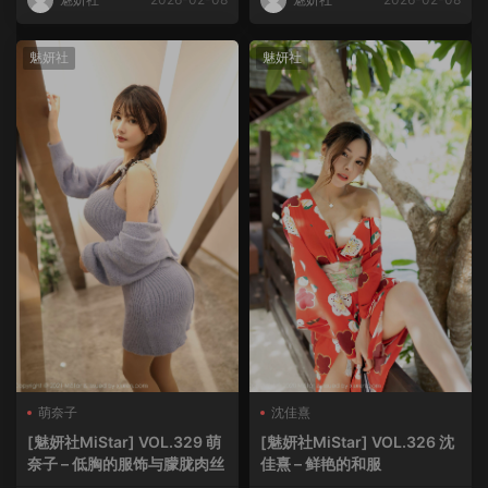
魅妍社
魅妍社
萌奈子
沈佳熹
[魅妍社MiStar] VOL.329 萌
[魅妍社MiStar] VOL.326 沈
奈子 – 低胸的服饰与朦胧肉丝
佳熹 – 鲜艳的和服