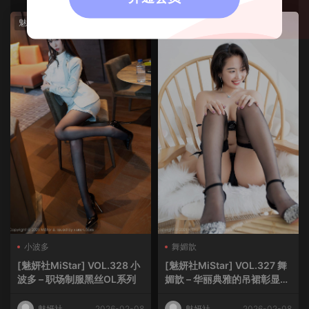
魅妍社
魅妍社
小波多
舞媚歆
[魅妍社MiStar] VOL.328 小
[魅妍社MiStar] VOL.327 舞
波多 – 职场制服黑丝OL系列
媚歆 – 华丽典雅的吊裙彰显高
挑苗条姿态
魅妍社
2026-02-08
魅妍社
2026-02-08