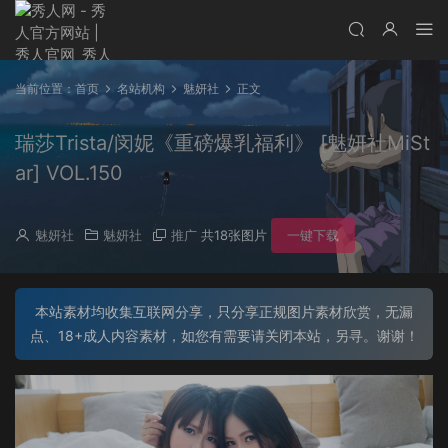
当前位置：
首页
名站机构
魅妍社
正文
瑞莎Trista/闵妮《重磅爆乳福利》 [魅妍社MiSt
ar] VOL.150
魅妍社
魅妍社
推广
共18张图片
一键下载
本站素材均收集互联网分享，只分享正规图片素材欣赏，无漏
点、18+成人内容素材，如您有需要请关闭本站，另寻。谢谢！