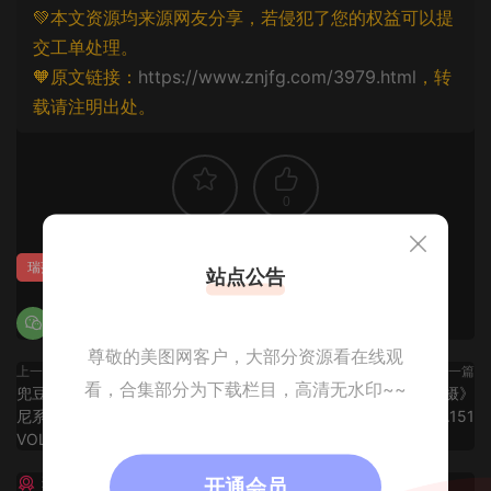
💚本文资源均来源网友分享，若侵犯了您的权益可以提
交工单处理。
🧡原文链接：
https://www.znjfg.com/3979.html
，转
载请注明出处。
0
瑞莎
站点公告
尊敬的美图网客户，大部分资源看在线观
上一篇
下一篇
看，合集部分为下载栏目，高清无水印~~
兜豆靓Youlina《和服诱惑+比基
Jenny佳妮《两套服饰海边拍摄》
尼系列》 [魅妍社MiStar]
[魅妍社MiStar] VOL.151
VOL.149
猜你喜欢
开通会员