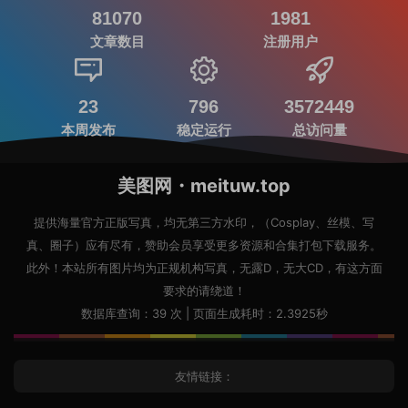
81070
1981
文章数目
注册用户
23
796
3572449
本周发布
稳定运行
总访问量
美图网・meituw.top
提供海量官方正版写真，均无第三方水印，（Cosplay、丝模、写
真、圈子）应有尽有，赞助会员享受更多资源和合集打包下载服务。
此外！本站所有图片均为正规机构写真，无露D，无大CD，有这方面
要求的请绕道！
数据库查询：39 次 | 页面生成耗时：2.3925秒
友情链接：