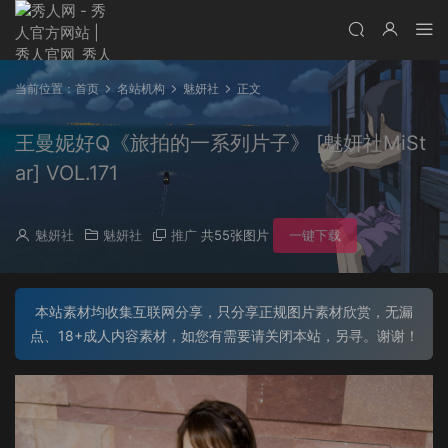
当前位置：
首页
名站机构
魅妍社
正文
王曼妮好Q《旅拍的一系列片子》 [魅妍社MiSt
ar] VOL.171
魅妍社
魅妍社
推广
共55张图片
一键下载
本站素材均收集互联网分享，只分享正规图片素材欣赏，无漏
点、18+成人内容素材，如您有需要请关闭本站，另寻。谢谢！