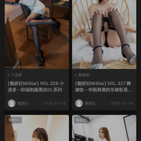
小波多
舞媚歆
[魅妍社MiStar] VOL.328 小
[魅妍社MiStar] VOL.327 舞
波多 – 职场制服黑丝OL系列
媚歆 – 华丽典雅的吊裙彰显高
挑苗条姿态
魅妍社
2026-02-08
魅妍社
2026-02-08
魅妍社
魅妍社