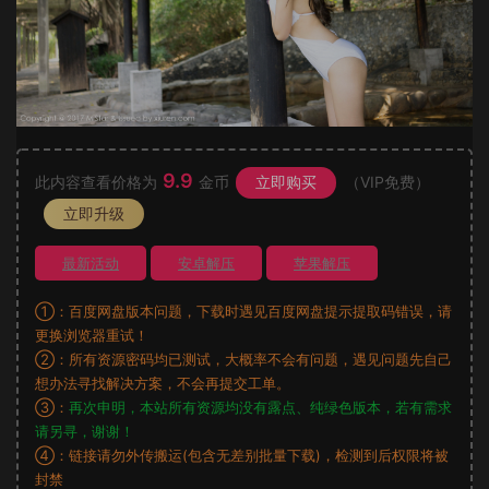
9.9
此内容查看价格为
金币
立即购买
（VIP免费）
立即升级
最新活动
安卓解压
苹果解压
①：百度网盘版本问题，下载时遇见百度网盘提示提取码错误，请
更换浏览器重试！
②：所有资源密码均已测试，大概率不会有问题，遇见问题先自己
想办法寻找解决方案，不会再提交工单。
③：
再次申明，本站所有资源均没有露点、纯绿色版本，若有需求
请另寻，谢谢！
④：链接请勿外传搬运(包含无差别批量下载)，检测到后权限将被
封禁