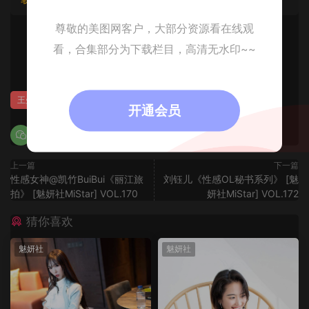
尊敬的美图网客户，大部分资源看在线观
看，合集部分为下载栏目，高清无水印~~
0
王曼妮
开通会员
上一篇
下一篇
性感女神@凯竹BuiBui《丽江旅
刘钰儿《性感OL秘书系列》 [魅
拍》 [魅妍社MiStar] VOL.170
妍社MiStar] VOL.172
猜你喜欢
魅妍社
魅妍社