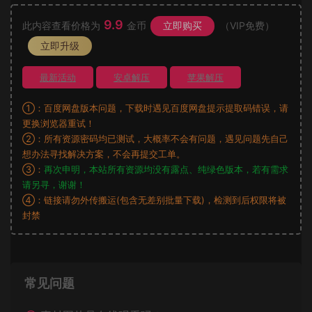
9.9
此内容查看价格为
金币
立即购买
（VIP免费）
立即升级
最新活动
安卓解压
苹果解压
①：百度网盘版本问题，下载时遇见百度网盘提示提取码错误，请
更换浏览器重试！
②：所有资源密码均已测试，大概率不会有问题，遇见问题先自己
想办法寻找解决方案，不会再提交工单。
③：
再次申明，本站所有资源均没有露点、纯绿色版本，若有需求
请另寻，谢谢！
④：链接请勿外传搬运(包含无差别批量下载)，检测到后权限将被
封禁
常见问题