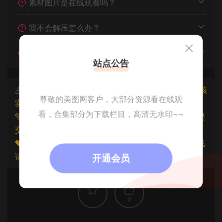
素材图片是在线观看吗？
我不会解压怎么办？
遇见其他问题怎么办？
站点公告
本文资源仅供个人参考学习，请勿批量搬运，一经核
尊敬的美图网客户，大部分资源看在线观
实将封禁账号权限！
看，合集部分为下载栏目，高清无水印~~
💚本文资源均来源网友分享，若侵犯了您的权益可以提
交工单处理。
🧡原文链接：
https://www.znjfg.com/761.html
，转载
请注明出处。
开通会员
0