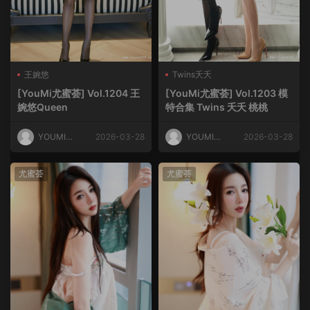
王婉悠
Twins夭夭
[YouMi尤蜜荟] Vol.1204 王
[YouMi尤蜜荟] Vol.1203 模
婉悠Queen
特合集 Twins 夭夭 桃桃
YOUMI尤
2026-03-28
YOUMI尤
2026-03-28
蜜荟
蜜荟
尤蜜荟
尤蜜荟