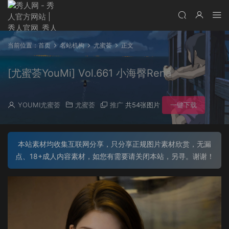
当前位置：
首页
名站机构
尤蜜荟
正文
[尤蜜荟YouMi] Vol.661 小海臀Rena
YOUMI尤蜜荟
尤蜜荟
推广
共54张图片
一键下载
本站素材均收集互联网分享，只分享正规图片素材欣赏，无漏
点、18+成人内容素材，如您有需要请关闭本站，另寻。谢谢！