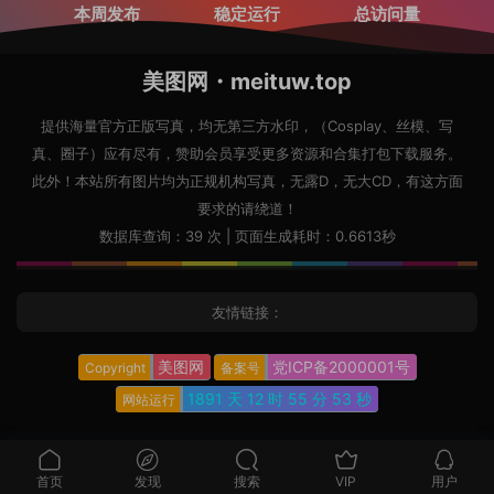
本周发布
稳定运行
总访问量
美图网・meituw.top
提供海量官方正版写真，均无第三方水印，（Cosplay、丝模、写
真、圈子）应有尽有，赞助会员享受更多资源和合集打包下载服务。
此外！本站所有图片均为正规机构写真，无露D，无大CD，有这方面
要求的请绕道！
数据库查询：39 次 | 页面生成耗时：0.6613秒
友情链接：
美图网
党ICP备2000001号
Copyright
备案号
1891 天
12 时
55 分
55 秒
网站运行
首页
发现
搜索
VIP
用户