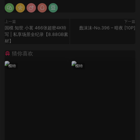
上一篇
下一篇
国模 知世 小茗 466张超密4K特
蠢沫沫-No.396 – 暗夜 [10P]
写 | 私享场景全纪录【8.88GB素
材】
猜你喜欢
模特
模特