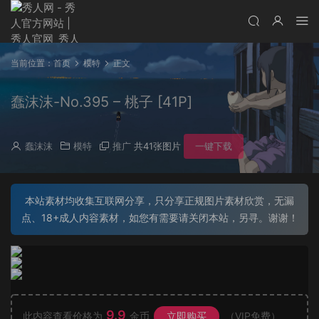
当前位置：
首页
模特
正文
蠢沫沫-No.395 – 桃子 [41P]
蠢沫沫
模特
推广
共41张图片
一键下载
本站素材均收集互联网分享，只分享正规图片素材欣赏，无漏
点、18+成人内容素材，如您有需要请关闭本站，另寻。谢谢！
9.9
此内容查看价格为
金币
立即购买
（VIP免费）