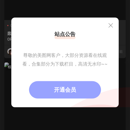
Coser
Cosplay
momo
Coser
Cosplay
momo
站点公告
蠢沫沫-No.405 – 向日葵绳 [1
蠢沫沫-No.404 – EVA 明日
0P]
香 和服 [30P]
蠢沫沫
23小时前
蠢沫沫
23小时前
尊敬的美图网客户，大部分资源看在线观
看，合集部分为下载栏目，高清无水印~~
模特
模特
开通会员