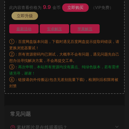
9.9
此内容查看价格为
金币
立即购买
（VIP免费）
立即升级
最新活动
安卓解压
苹果解压
①：百度网盘版本问题，下载时遇见百度网盘提示提取码错误，请
更换浏览器重试！
②：所有资源密码均已测试，大概率不会有问题，遇见问题先自己
想办法寻找解决方案，不会再提交工单。
③：
再次申明，本站所有资源均没有露点、纯绿色版本，若有需求
请另寻，谢谢！
④：链接请勿外传搬运(包含无差别批量下载)，检测到后权限将被
封禁
常见问题
素材图片是在线观看吗？