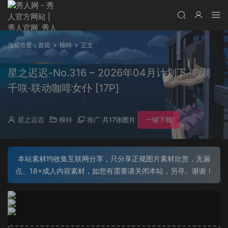
当前位置：
首页
模特
正文
星之迟迟-No.316 – 2026年04月计划下 鸣潮
千咲·联动咖啡女仆 [17P]
星之迟迟
模特
推广
共17张图片
一键下载
本站素材均收集互联网分享，只分享正规图片素材欣赏，无漏
点、18+成人内容素材，如您有需要请关闭本站，另寻。谢谢！