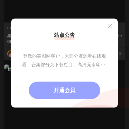
Coser
Cosplay
Byoru
Coser
Cosplay
hoshilily
站点公告
星之迟迟-No.320 – 2026年
Byoru-No.281 – Neon Gene
06月计划 异环 安魂曲 同人
sis Evangelion Asuka Lang
[52P]
ley Soryu [57P 10V]
星之迟迟
3小时前
Byoru
3小时前
尊敬的美图网客户，大部分资源看在线观
看，合集部分为下载栏目，高清无水印~~
模特
模特
开通会员