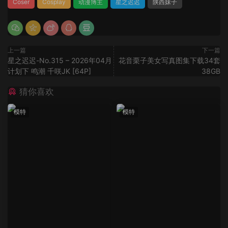
Coser
Cosplay
动漫博主
星之迟迟
陕西妹子
上一篇
下一篇
星之迟迟-No.315 – 2026年04月
花音栗子美女写真图集下载34套
计划下 鸣潮 千咲JK [64P]
38GB
猜你喜欢
模特
模特