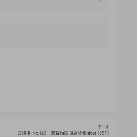
下一篇
云溪溪-No.126 – 双莓物语 (&奈汐酱nice) [35P]