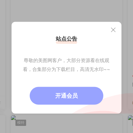
站点公告
尊敬的美图网客户，大部分资源看在线观
看，合集部分为下载栏目，高清无水印~~
Coser
Cosplay
momo
蠢沫沫-No.404 – EVA 明日香 和服 [30P]
开通会员
前
蠢沫沫
6小时前
模特