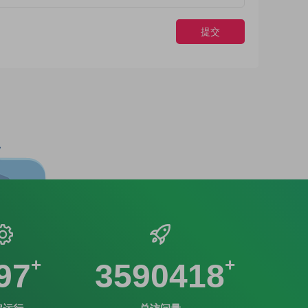
提交
97
3590418