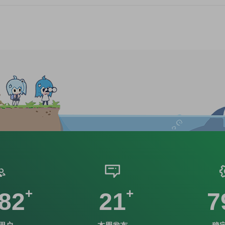
82
21
7