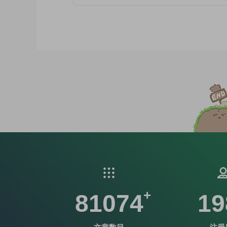
81074
19