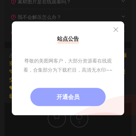
素材图片是在线观看吗？
我不会解压怎么办？
遇见其他问题怎么办？
站点公告
本文资源仅供个人参考学习，请勿批量搬运，一经核
尊敬的美图网客户，大部分资源看在线观
实将封禁账号权限！
看，合集部分为下载栏目，高清无水印~~
💚本文资源均来源网友分享，若侵犯了您的权益可以提
交工单处理。
🧡原文链接：
https://www.znjfg.com/862.html
，转
载请注明出处。
开通会员
0