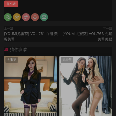
熊小诺
上一篇
下一篇
[YOUMI尤蜜荟] VOL.761 白甜 美
[YOUMI尤蜜荟] VOL.763 允爾
腿美臀
美臀美腿
猜你喜欢
尤蜜荟
尤蜜荟