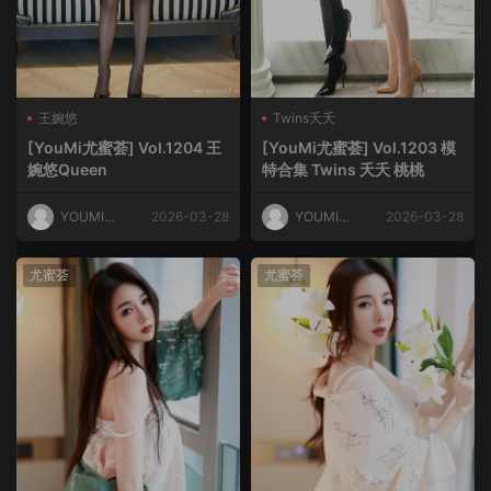
王婉悠
Twins夭夭
[YouMi尤蜜荟] Vol.1204 王
[YouMi尤蜜荟] Vol.1203 模
婉悠Queen
特合集 Twins 夭夭 桃桃
YOUMI尤
2026-03-28
YOUMI尤
2026-03-28
蜜荟
蜜荟
尤蜜荟
尤蜜荟