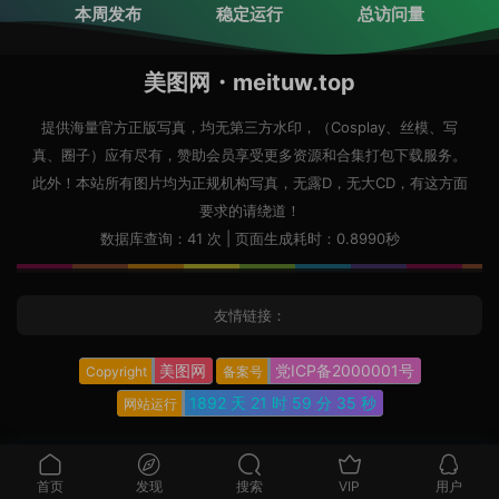
本周发布
稳定运行
总访问量
美图网・meituw.top
提供海量官方正版写真，均无第三方水印，（Cosplay、丝模、写
真、圈子）应有尽有，赞助会员享受更多资源和合集打包下载服务。
此外！本站所有图片均为正规机构写真，无露D，无大CD，有这方面
要求的请绕道！
数据库查询：41 次 | 页面生成耗时：0.8990秒
友情链接：
美图网
党ICP备2000001号
Copyright
备案号
1892 天
21 时
59 分
36 秒
网站运行
首页
发现
搜索
VIP
用户