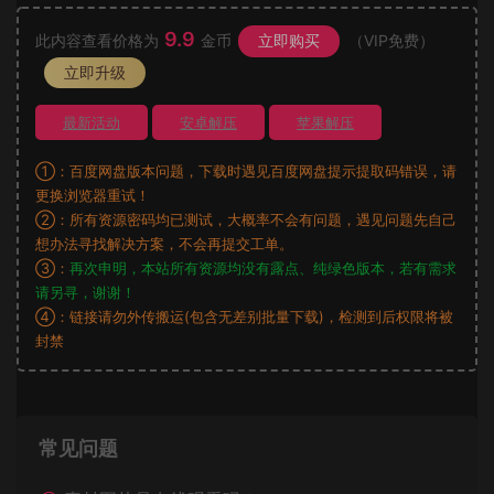
9.9
此内容查看价格为
金币
立即购买
（VIP免费）
立即升级
最新活动
安卓解压
苹果解压
①：百度网盘版本问题，下载时遇见百度网盘提示提取码错误，请
更换浏览器重试！
②：所有资源密码均已测试，大概率不会有问题，遇见问题先自己
想办法寻找解决方案，不会再提交工单。
③：
再次申明，本站所有资源均没有露点、纯绿色版本，若有需求
请另寻，谢谢！
④：链接请勿外传搬运(包含无差别批量下载)，检测到后权限将被
封禁
常见问题