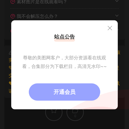
素材图片是在线观看吗？
我不会解压怎么办？
遇见其他问题怎么办？
站点公告
本文资源仅供个人参考学习，请勿批量搬运，一经核
尊敬的美图网客户，大部分资源看在线观
实将封禁账号权限！
看，合集部分为下载栏目，高清无水印~~
💚本文资源均来源网友分享，若侵犯了您的权益可以提
交工单处理。
🧡原文链接：
https://www.znjfg.com/967.html
，转载
请注明出处。
开通会员
0