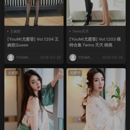
王婉悠
Twins夭夭
[YouMi尤蜜荟] Vol.1204 王
[YouMi尤蜜荟] Vol.1203 模
婉悠Queen
特合集 Twins 夭夭 桃桃
YOUMI尤
2026-03-28
YOUMI尤
2026-03-28
蜜荟
蜜荟
尤蜜荟
尤蜜荟