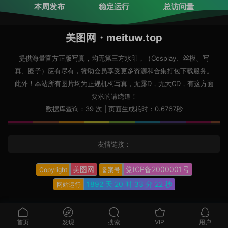
本周发布
稳定运行
总访问量
美图网・meituw.top
提供海量官方正版写真，均无第三方水印，（Cosplay、丝模、写
真、圈子）应有尽有，赞助会员享受更多资源和合集打包下载服务。
此外！本站所有图片均为正规机构写真，无露D，无大CD，有这方面
要求的请绕道！
数据库查询：39 次 | 页面生成耗时：0.6767秒
友情链接：
美图网
党ICP备2000001号
Copyright
备案号
1892 天
20 时
33 分
23 秒
网站运行
首页
发现
搜索
VIP
用户