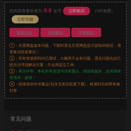
9.9
此内容查看价格为
金币
立即购买
（VIP免费）
立即升级
最新活动
安卓解压
苹果解压
①：百度网盘版本问题，下载时遇见百度网盘提示提取码错误，请
更换浏览器重试！
②：所有资源密码均已测试，大概率不会有问题，遇见问题先自己
想办法寻找解决方案，不会再提交工单。
③：
再次申明，本站所有资源均没有露点、纯绿色版本，若有需求
请另寻，谢谢！
④：链接请勿外传搬运(包含无差别批量下载)，检测到后权限将被
封禁
常见问题