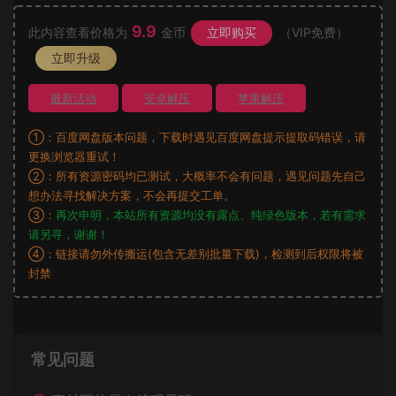
9.9
此内容查看价格为
金币
立即购买
（VIP免费）
立即升级
最新活动
安卓解压
苹果解压
①：百度网盘版本问题，下载时遇见百度网盘提示提取码错误，请
更换浏览器重试！
②：所有资源密码均已测试，大概率不会有问题，遇见问题先自己
想办法寻找解决方案，不会再提交工单。
③：
再次申明，本站所有资源均没有露点、纯绿色版本，若有需求
请另寻，谢谢！
④：链接请勿外传搬运(包含无差别批量下载)，检测到后权限将被
封禁
常见问题