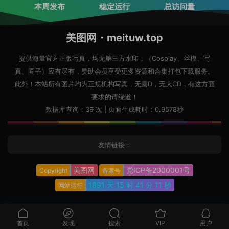
本周发布
稳定运行
总访问量
美图网・meituw.top
提供海量官方正版写真，均无第三方水印，（Cosplay、丝模、写
真、圈子）应有尽有，赞助会员享受更多资源和合集打包下载服务。
此外！本站所有图片均为正规机构写真，无露D，无大CD，有这方面
要求的请绕道！
数据库查询：39 次 | 页面生成耗时：0.9578秒
友情链接：
美图网
党ICP备2000001号
Copyright
备案号
1891 天
15 时
41 分
12 秒
网站运行
首页
发现
搜索
VIP
用户