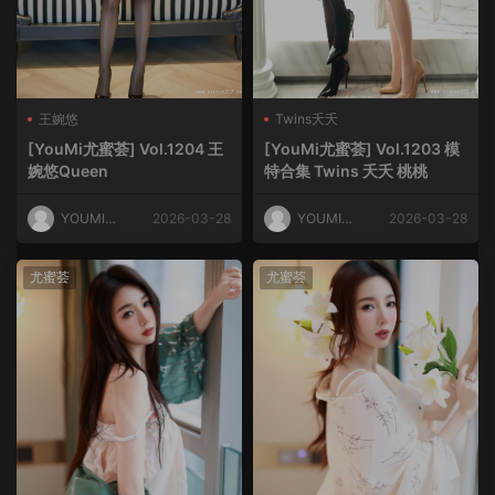
王婉悠
Twins夭夭
[YouMi尤蜜荟] Vol.1204 王
[YouMi尤蜜荟] Vol.1203 模
婉悠Queen
特合集 Twins 夭夭 桃桃
YOUMI尤
2026-03-28
YOUMI尤
2026-03-28
蜜荟
蜜荟
尤蜜荟
尤蜜荟