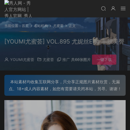
当前位置：
首页
名站机构
尤蜜荟
正文
[YOUMI尤蜜荟] VOL.895 尤妮丝Egg 丰腴美臀
YOUMI尤蜜荟
尤蜜荟
推广
共66张图片
一键下载
本站素材均收集互联网分享，只分享正规图片素材欣赏，无漏
点、18+成人内容素材，如您有需要请关闭本站，另寻。谢谢！