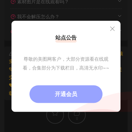
素材图片是在线观看吗？
我不会解压怎么办？
遇见其他问题怎么办？
站点公告
本文资源仅供个人参考学习，请勿批量搬运，一经核
尊敬的美图网客户，大部分资源看在线观
实将封禁账号权限！
看，合集部分为下载栏目，高清无水印~~
💚本文资源均来源网友分享，若侵犯了您的权益可以提
交工单处理。
🧡原文链接：
https://www.znjfg.com/992.html
，转
载请注明出处。
开通会员
0