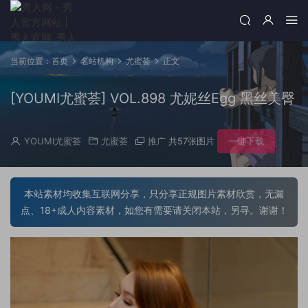
当前位置：
首页
名站机构
尤蜜荟
正文
[YOUMI尤蜜荟] VOL.898 尤妮丝Egg 黑丝美臀
YOUMI尤蜜荟
尤蜜荟
推广
共57张图片
一键下载
本站素材均收集互联网分享，只分享正规图片素材欣赏，无漏
点、18+成人内容素材，如您有需要请关闭本站，另寻。谢谢！