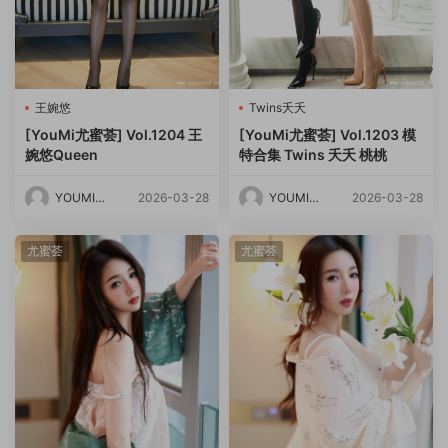
王婉悠
Twins夭夭
[YouMi尤蜜荟] Vol.1204 王
[YouMi尤蜜荟] Vol.1203 模
婉悠Queen
特合集 Twins 夭夭 桃桃
YOUMI尤
2026-03-28
YOUMI尤
2026-03-28
蜜荟
蜜荟
尤蜜荟
尤蜜荟