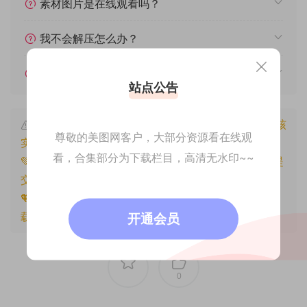
素材图片是在线观看吗？
我不会解压怎么办？
遇见其他问题怎么办？
站点公告
本文资源仅供个人参考学习，请勿批量搬运，一经核
尊敬的美图网客户，大部分资源看在线观
实将封禁账号权限！
看，合集部分为下载栏目，高清无水印~~
💚本文资源均来源网友分享，若侵犯了您的权益可以提
交工单处理。
🧡原文链接：
https://www.znjfg.com/995.html
，转
载请注明出处。
开通会员
0