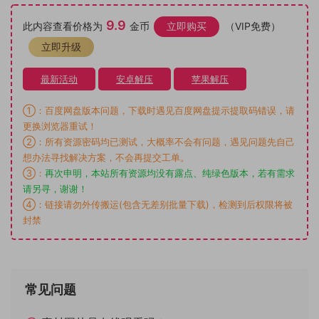
9.9
此内容查看价格为
金币
立即购买
（VIP免费）
立即升级
最新活动
安卓解压
苹果解压
①：百度网盘版本问题，下载时遇见百度网盘提示提取码错误，请
更换浏览器重试！
②：所有资源密码均已测试，大概率不会有问题，遇见问题先自己
想办法寻找解决方案，不会再提交工单。
③：
再次申明，本站所有资源均没有露点、纯绿色版本，若有需求
请另寻，谢谢！
④：链接请勿外传搬运(包含无差别批量下载)，检测到后权限将被
封禁
常见问题