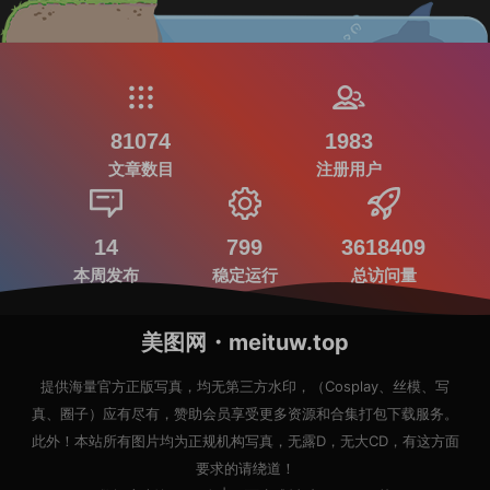
81074
1983
文章数目
注册用户
14
799
3618409
本周发布
稳定运行
总访问量
美图网・meituw.top
提供海量官方正版写真，均无第三方水印，（Cosplay、丝模、写
真、圈子）应有尽有，赞助会员享受更多资源和合集打包下载服务。
此外！本站所有图片均为正规机构写真，无露D，无大CD，有这方面
要求的请绕道！