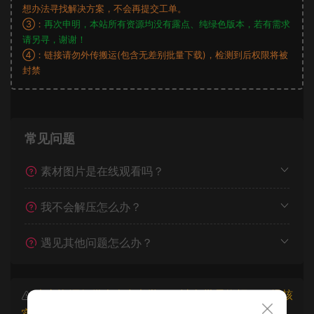
想办法寻找解决方案，不会再提交工单。
③：
再次申明，本站所有资源均没有露点、纯绿色版本，若有需求
请另寻，谢谢！
④：链接请勿外传搬运(包含无差别批量下载)，检测到后权限将被
封禁
常见问题
素材图片是在线观看吗？
我不会解压怎么办？
遇见其他问题怎么办？
本文资源仅供个人参考学习，请勿批量搬运，一经核
实将封禁账号权限！