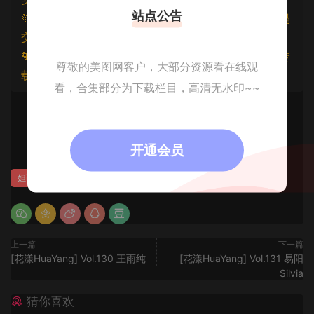
站点公告
💚本文资源均来源网友分享，若侵犯了您的权益可以提
交工单处理。
🧡原文链接：
https://www.znjfg.com/3283.html
，转
尊敬的美图网客户，大部分资源看在线观
载请注明出处。
看，合集部分为下载栏目，高清无水印~~
0
开通会员
妲己_Toxic
上一篇
下一篇
[花漾HuaYang] Vol.130 王雨纯
[花漾HuaYang] Vol.131 易阳
Silvia
猜你喜欢