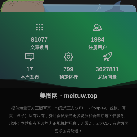
81077
1984
文章数目
注册用户
17
799
3627811
本周发布
稳定运行
总访问量
美图网・meituw.top
提供海量官方正版写真，均无第三方水印，（Cosplay、丝模、写
真、圈子）应有尽有，赞助会员享受更多资源和合集打包下载服务。
此外！本站所有图片均为正规机构写真，无露D，无大CD，有这方面
要求的请绕道！