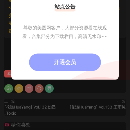
站点公告
💚本文资源均来源网友分享，若侵犯了您的权益可以提
交工单处理。
🧡原文链接：
https://www.znjfg.com/3284.html
，转
尊敬的美图网客户，大部分资源看在线观
载请注明出处。
看，合集部分为下载栏目，高清无水印~~
0
开通会员
易阳
上一篇
下一篇
[花漾HuaYang] Vol.132 妲己
[花漾HuaYang] Vol.133 王雨纯
_Toxic
猜你喜欢