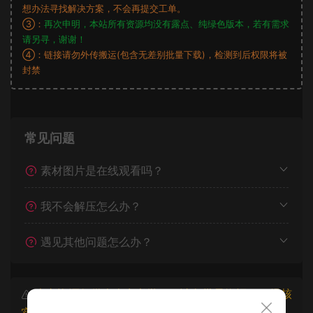
想办法寻找解决方案，不会再提交工单。
③：
再次申明，本站所有资源均没有露点、纯绿色版本，若有需求
请另寻，谢谢！
④：链接请勿外传搬运(包含无差别批量下载)，检测到后权限将被
封禁
常见问题
素材图片是在线观看吗？
我不会解压怎么办？
遇见其他问题怎么办？
本文资源仅供个人参考学习，请勿批量搬运，一经核
实将封禁账号权限！