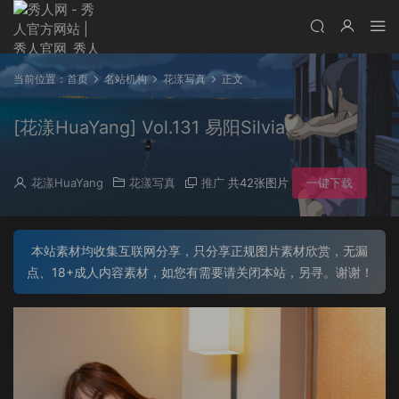
当前位置：
首页
名站机构
花漾写真
正文
[花漾HuaYang] Vol.131 易阳Silvia
花漾HuaYang
花漾写真
推广
共42张图片
一键下载
本站素材均收集互联网分享，只分享正规图片素材欣赏，无漏
点、18+成人内容素材，如您有需要请关闭本站，另寻。谢谢！